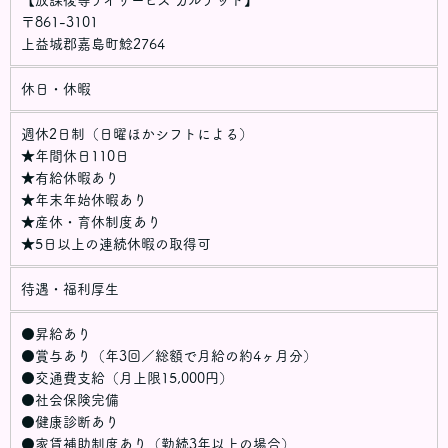
〒861-3101
上益城郡嘉島町鯰2764
休日・休暇
週休2日制（日曜ほかシフトによる）
★年間休日110日
★有給休暇あり
★年末年始休暇あり
★産休・育休制度あり
★5日以上の連続休暇の取得可
待遇・福利厚生
●昇給あり
●賞与あり（年3回／総額で月給の約4ヶ月分）
●交通費支給（月上限15,000円）
●社会保険完備
●健康診断あり
●家賃補助制度あり（勤続3年以上の場合）