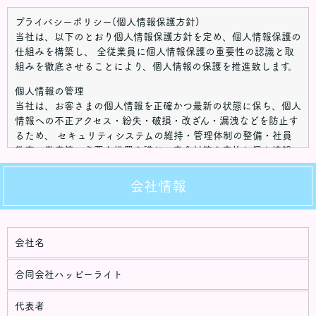
プライバシーポリシー(個人情報保護方針)
当社は、以下のとおり個人情報保護方針を定め、個人情報保護の
仕組みを構築し、 全従業員に個人情報保護の重要性の認識と取
組みを徹底させることにより、個人情報の保護を推進致します。
個人情報の管理
当社は、お客さまの個人情報を正確かつ最新の状態に保ち、個人
情報への不正アクセス・紛失・破損・改ざん・漏洩などを防止す
るため、 セキュリティシステムの維持・管理体制の整備・社員
教育の徹底等の必要な措置を講じ、安全対策を実施し個人情報の
厳重な管理を行ないます。
会社情報
個人情報の利用目的
お客さまからお預かりした個人情報は、当社からのご連絡や業務
のご案内やご質問に対する回答として、電子メールや資料のご送
付に利用いたします。
会社名
個人情報の第三者への開示・提供の禁止
当社は、お客さまよりお預かりした個人情報を適切に管理し、次
合同会社ハッピーライト
のいずれかに該当する場合を除き、個人情報を第三者に開示いた
しません。
代表者