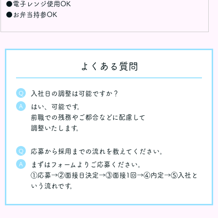
●電子レンジ使用OK
●お弁当持参OK
よくある質問
Q
入社日の調整は可能ですか？
A
はい、可能です。
前職での残務やご都合などに配慮して
調整いたします。
Q
応募から採用までの流れを教えてください。
A
まずはフォームよりご応募ください。
①応募→②面接日決定→③面接1回→④内定→⑤入社と
いう流れです。