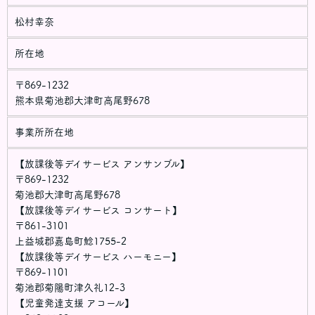
・お客さまの同意がある場合・お客さまが希望されるサービスを
松村幸奈
行なうために当社が業務を委託する業者に対して開示する場合・
法令に基づき開示することが必要である場合個人情報の安全対策
所在地
当社は、個人情報の正確性及び安全性確保のために、セキュリテ
ィに万全の対策を講じています。
〒869-1232
ご本人の照会
熊本県菊池郡大津町高尾野678
お客さまがご本人の個人情報の照会・修正・削除などをご希望さ
れる場合には、ご本人であることを確認の上、対応させていただ
事業所所在地
きます。
【放課後等デイサービス アンサンブル】
法令、規範の遵守と見直し
当社は、保有する個人情報に関して適用される日本の法令、その
〒869-1232
他規範を遵守するとともに、本ポリシーの内容を適宜見直し、そ
菊池郡大津町高尾野678
の改善に努めます。
【放課後等デイサービス コンサート】
〒861-3101
上益城郡嘉島町鯰1755-2
【放課後等デイサービス ハーモニー】
〒869-1101
菊池郡菊陽町津久礼12-3
【児童発達支援 アコール】