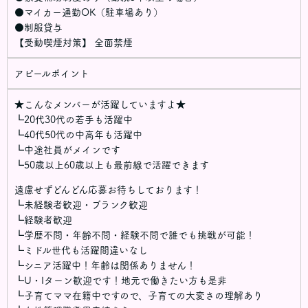
●マイカー通勤OK（駐車場あり）
●制服貸与
【受動喫煙対策】 全面禁煙
アピールポイント
★こんなメンバーが活躍していますよ★
┗20代30代の若手も活躍中
┗40代50代の中高年も活躍中
┗中途社員がメインです
┗50歳以上60歳以上も最前線で活躍できます
遠慮せずどんどん応募お待ちしております！
┗未経験者歓迎・ブランク歓迎
┗経験者歓迎
┗学歴不問・年齢不問・経験不問で誰でも挑戦が可能！
┗ミドル世代も活躍間違いなし
┗シニア活躍中！年齢は関係ありません！
┗U・Iターン歓迎です！地元で働きたい方も是非
┗子育てママ在籍中ですので、子育ての大変さの理解あり